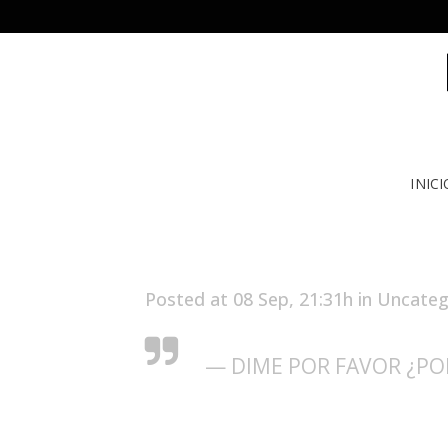
INICI
Posted at 08 Sep, 21:31h
in
Uncateg
— DIME POR FAVOR ¿PO