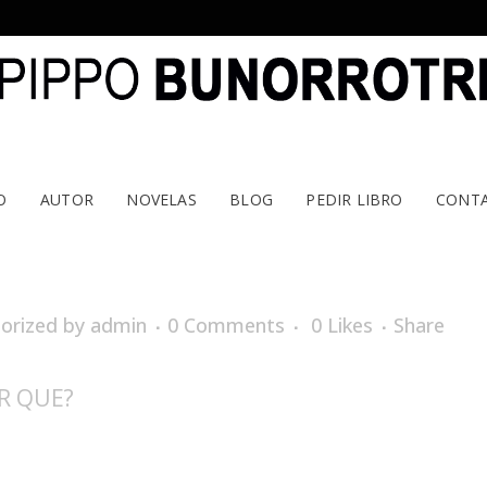
O
AUTOR
NOVELAS
BLOG
PEDIR LIBRO
CONT
orized
by
admin
0 Comments
0
Likes
Share
R QUE?