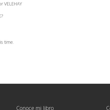
or VELEHAY
E?
s time.
Conoce mi libro
C