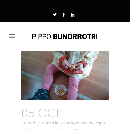
05 OCT
Posted at 21:06h
in
Uncategorized
by
Pippo