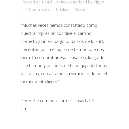
Posted at 19:43h
in
Uncategorized
by
Pippo
0 Comments
0
Likes
Share
“Muchas veces hemos constatado como
nuestra impresión nos dice el camino
correcto y sin embargo dudamos de lo sutil,
necesitamos un espacio de tiempo que nos
permita comprobar esa sensación, luego de
ese tiempo y después de haber jugado todas
las bazas, constatamos la veracidad de aquel
primer viento ligero.”
Sorry, the comment form is closed at this
time.