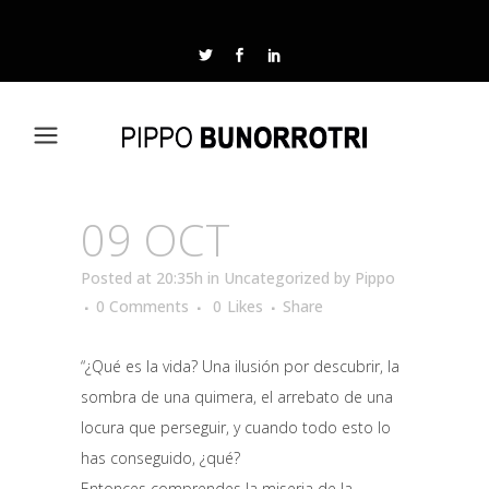
09 OCT
Posted at 20:35h
in
Uncategorized
by
Pippo
0 Comments
0
Likes
Share
“¿Qué es la vida? Una ilusión por descubrir, la
sombra de una quimera, el arrebato de una
locura que perseguir, y cuando todo esto lo
has conseguido, ¿qué?
Entonces comprendes la miseria de la