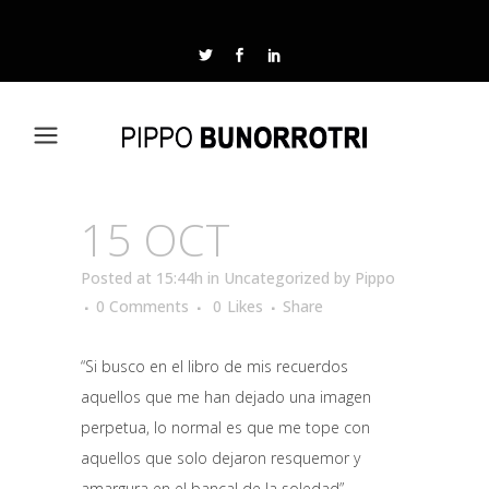
15 OCT
Posted at 15:44h
in
Uncategorized
by
Pippo
0 Comments
0
Likes
Share
“Si busco en el libro de mis recuerdos
aquellos que me han dejado una imagen
perpetua, lo normal es que me tope con
aquellos que solo dejaron resquemor y
amargura en el bancal de la soledad”.