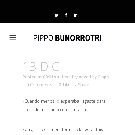
13 DIC
Posted at 00:01h
in
Uncategorized
by
Pippo
0 Comments
0
Likes
Share
«Cuando menos lo esperaba llegaste para
hacer de mi mundo una fantasía.»
Sorry, the comment form is closed at this