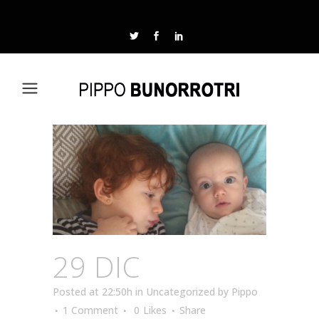
29 DIC
Posted at 22:50h
in
Uncategorized
by
Pippo
1 Comment
0
Likes
Share