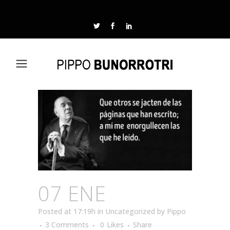
07 ENE
Posted at 17:19h
in
Uncategorized
by
Pippo
3 Comments
0
Likes
Share