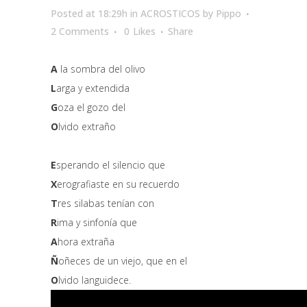
Posted at 18:29h
in
ACROSTICOS
by
Pippo
2 Comments
0
Likes
Share
A
la sombra del olivo
L
arga y extendida
G
oza el gozo del
O
lvido extraño
E
sperando el silencio que
X
erografiaste en su recuerdo
T
res silabas tenían con
R
ima y sinfonía que
A
hora extraña
Ñ
oñeces de un viejo, que en el
O
lvido languidece.