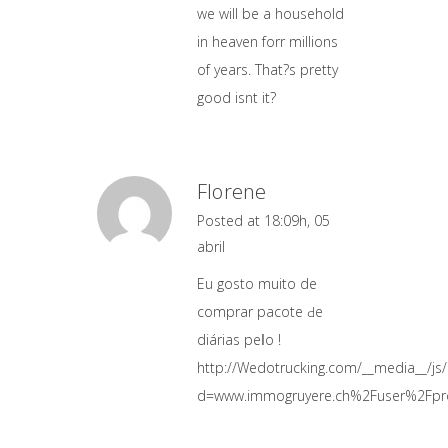
we will be a household
in heaven forr millions
of years. That?s pretty
good isnt it?
Florene
Posted at 18:09h, 05
abril
Eu gosto muito de
comprar pacote Ԁe
diárias peⅼo !
http://Wedotrucking.com/__media__/js
d=www.immogruyere.ch%2Fuser%2Fpro