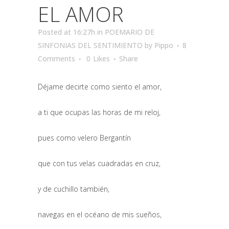
EL AMOR
Posted at 16:27h
in
POEMARIO DE
SINFONIAS DEL SENTIMIENTO
by
Pippo
8
Comments
0
Likes
Share
Déjame decirte como siento el amor,
a ti que ocupas las horas de mi reloj,
pues como velero Bergantín
que con tus velas cuadradas en cruz,
y de cuchillo también,
navegas en el océano de mis sueños,