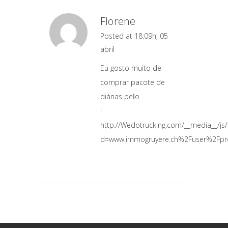
Florene
Posted at 18:09h, 05
abril
Еu gosto muito de
comprar pacote de
diárias peⅼo
!
http://Wedotrucking.com/__media__/js
d=www.immogruyere.ch%2Fuser%2Fpro