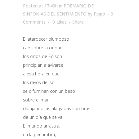
Posted at 17:49h
in
POEMARIO DE
SINFONIAS DEL SENTIMIENTO
by
Pippo
9
Comments
0
Likes
Share
El atardecer plumboso
cae sobre la ciudad
los cirios de Edison
principian a avivarse
a esa hora en que
los rayos del sol
se difuminan con un beso
sobre el mar
dibujando las alargadas sombras
de un día que se va.
El mundo arrastra,
en la penumbra,