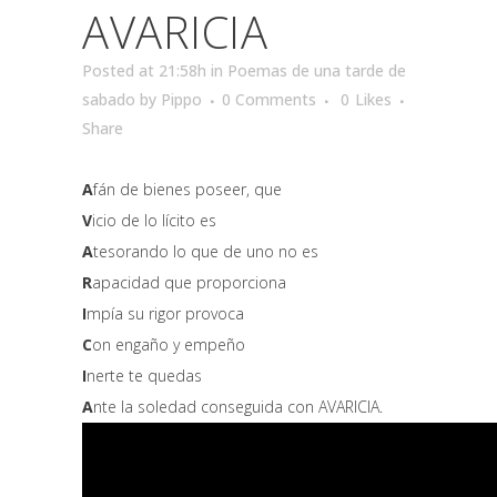
AVARICIA
Posted at 21:58h
in
Poemas de una tarde de
sabado
by
Pippo
0 Comments
0
Likes
Share
A
fán de bienes poseer, que
V
icio de lo lícito es
A
tesorando lo que de uno no es
R
apacidad que proporciona
I
mpía su rigor provoca
C
on engaño y empeño
I
nerte te quedas
A
nte la soledad conseguida con AVARICIA.