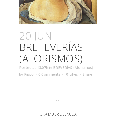
20 JUN
BRETEVERÍAS
(AFORISMOS)
Posted at 13:07h
in
BREVERÍAS (Aforismos)
by
Pippo
0 Comments
0
Likes
Share
11
UNA MUJER DESNUDA