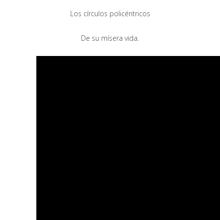
Los círculos policéntricos
De su mísera vida.