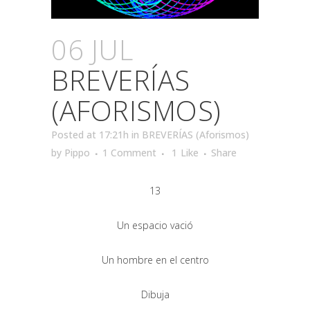
06 JUL
BREVERÍAS
(AFORISMOS)
Posted at 17:21h
in
BREVERÍAS (Aforismos)
by
Pippo
1 Comment
1
Like
Share
13
Un espacio vació
Un hombre en el centro
Dibuja