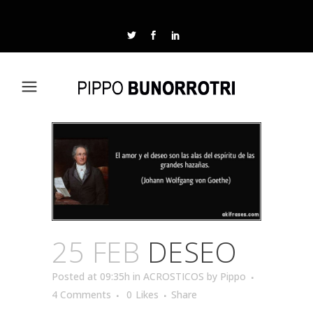
25 FEB
DESEO
Posted at 09:35h
in
ACROSTICOS
by
Pippo
4 Comments
0
Likes
Share