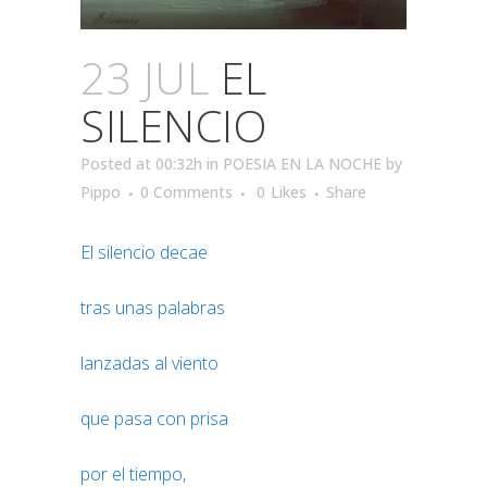
23 JUL
EL
SILENCIO
Posted at 00:32h
in
POESIA EN LA NOCHE
by
Pippo
0 Comments
0
Likes
Share
El silencio decae
tras unas palabras
lanzadas al viento
que pasa con prisa
por el tiempo,