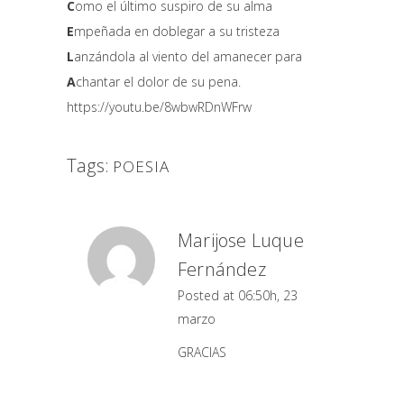
C
omo el último suspiro de su alma
E
mpeñada en doblegar a su tristeza
L
anzándola al viento del amanecer para
A
chantar el dolor de su pena.
https://youtu.be/8wbwRDnWFrw
Tags:
POESIA
Marijose Luque
Fernández
Posted at 06:50h, 23
marzo
GRACIAS