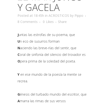
Y GACELA
Posted at 18:45h
in
ACROSTICOS
by
Pippo
8 Comments
0
Likes
Share
J
untas las estrofas de su poema, que
U
n eco de susurros forman
N
aciendo las breve-rías del sentir, que
C
oral de sinfonía del silencio del trovador es
O
pera prima de la soledad del poeta.
Y
en ese mundo de la poesía la mente se
recrea.
G
énesis del turbado mundo del escritor, que
A
marra las rimas de sus versos