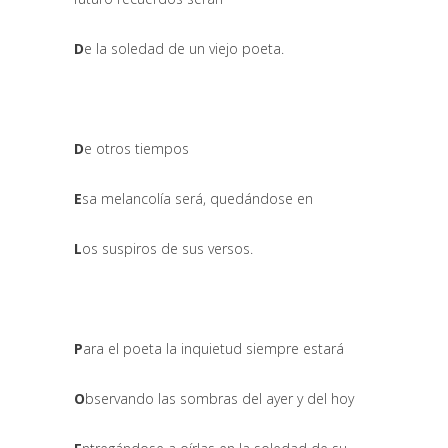
D
e la soledad de un viejo poeta.
D
e otros tiempos
E
sa melancolía será, quedándose en
L
os suspiros de sus versos.
P
ara el poeta la inquietud siempre estará
O
bservando las sombras del ayer y del hoy