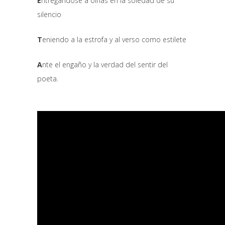
E
ntregándose a oírlas en la soledad de su
silencio
T
eniendo a la estrofa y al verso como estilete
A
nte el engaño y la verdad del sentir del
poeta.