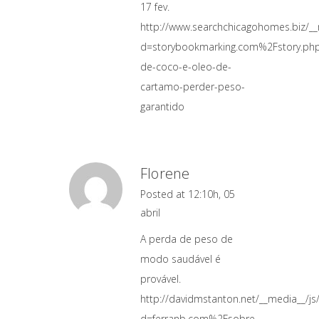
17 fev.
http://www.searchchicagohomes.biz/__
d=storybookmarking.com%2Fstory.php
de-coco-e-oleo-de-
cartamo-perder-peso-
garantido
Florene
Posted at 12:10h, 05
abril
A perda de peso de
modo saudável é
provável.
http://davidmstanton.net/__media__/j
d=ferranb.com%2Fsobre-