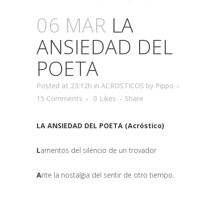
06 MAR
LA
ANSIEDAD DEL
POETA
Posted at 23:12h
in
ACROSTICOS
by
Pippo
15 Comments
0
Likes
Share
LA ANSIEDAD DEL POETA (Acróstico)
L
amentos del silencio de un trovador
A
nte la nostalgia del sentir de otro tiempo.