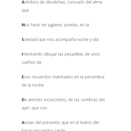
A
ntídoto de desdichas, consuelo del alma
que
N
os hacé ser juglares, poetas, en la
S
oledad que nos acompaña noche y día
I
ntentando dibujar las pesadillas de unos
sueños de
E
sos recuerdos inventados en la penumbra
de la noche
D
e amores inconcretos, de las sombras del
ayer, que son
A
nsias del presente, que en el teatro del
futuro recuerdos serán