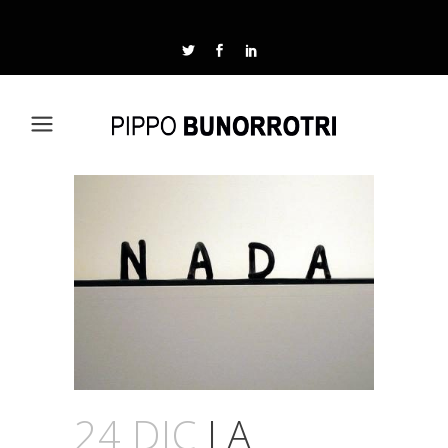
24 DIC
LA