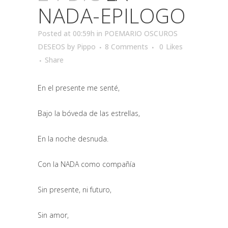
NADA-EPILOGO
Posted at 00:59h
in
POEMARIO OSCUROS
DESEOS
by
Pippo
8 Comments
0
Likes
Share
En el presente me senté,
Bajo la bóveda de las estrellas,
En la noche desnuda.
Con la NADA como compañía
Sin presente, ni futuro,
Sin amor,