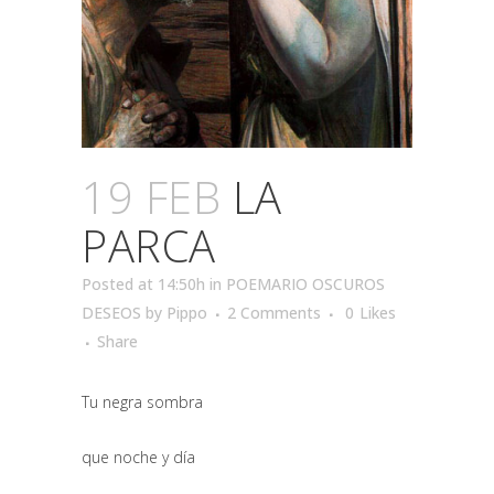
19 FEB
LA
PARCA
Posted at 14:50h
in
POEMARIO OSCUROS
DESEOS
by
Pippo
2 Comments
0
Likes
Share
Tu negra sombra
que noche y día