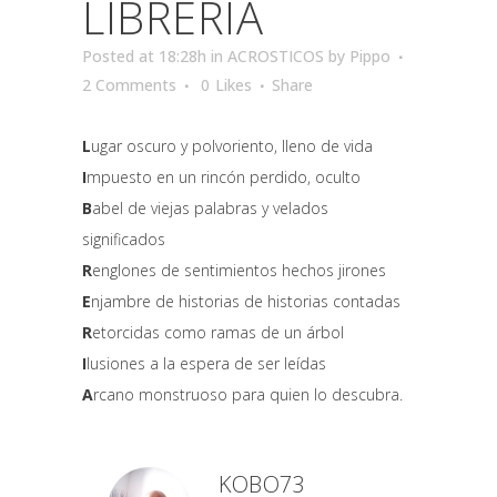
LIBRERIA
Posted at 18:28h
in
ACROSTICOS
by
Pippo
2 Comments
0
Likes
Share
L
ugar oscuro y polvoriento, lleno de vida
I
mpuesto en un rincón perdido, oculto
B
abel de viejas palabras y velados
significados
R
englones de sentimientos hechos jirones
E
njambre de historias de historias contadas
R
etorcidas como ramas de un árbol
I
lusiones a la espera de ser leídas
A
rcano monstruoso para quien lo descubra.
KOBO73