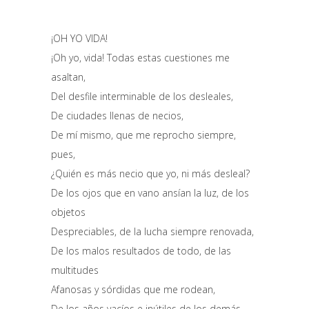
¡OH YO VIDA!
¡Oh yo, vida! Todas estas cuestiones me
asaltan,
Del desfile interminable de los desleales,
De ciudades llenas de necios,
De mí mismo, que me reprocho siempre,
pues,
¿Quién es más necio que yo, ni más desleal?
De los ojos que en vano ansían la luz, de los
objetos
Despreciables, de la lucha siempre renovada,
De los malos resultados de todo, de las
multitudes
Afanosas y sórdidas que me rodean,
De los años vacíos e inútiles de los demás,