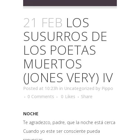
21 FEB
LOS
SUSURROS DE
LOS POETAS
MUERTOS
(JONES VERY) IV
Posted at 10:23h
in
Uncategorized
by
Pippo
0 Comments
0
Likes
Share
NOCHE
Te agradezco, padre, que la noche está cerca
Cuando yo este ser consciente pueda
renunciar;