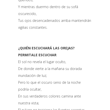
Y mientras duermo dentro de su sofá
oscurecido,
Tus ojos desencadenados arriba mantendrán
vigilias constantes.
¿QUIÉN ESCUCHARÁ LAS OREJAS?
PERMITALE ESCUCHAR
El sol no revela el lugar oculto,
De donde vierte a la mañana su dorada
inundación de luz;
Pero lo que el oscuro seno de la noche
podría ocultar,
En sus verdaderos colores camina ante
nuestra vista;
El pájaro no traiciona las fuentes secretas,