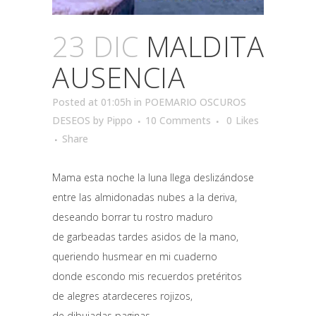
23 DIC
MALDITA
AUSENCIA
Posted at 01:05h
in
POEMARIO OSCUROS
DESEOS
by
Pippo
10 Comments
0
Likes
Share
Mama esta noche la luna llega deslizándose
entre las almidonadas nubes a la deriva,
deseando borrar tu rostro maduro
de garbeadas tardes asidos de la mano,
queriendo husmear en mi cuaderno
donde escondo mis recuerdos pretéritos
de alegres atardeceres rojizos,
de dibujadas paginas