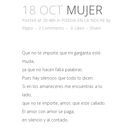
18 OCT
MUJER
Posted at 20:46h
in
POESIA EN LA NOCHE
by
Pippo
2 Comments
0
Likes
Share
Que no te importe que mi garganta este
muda,
ya que no hacen falta palabras.
Pues hay silencios que todo lo dicen.
Si en los amaneceres me encuentras a tu
lado,
que no te importe, amor, que este callado.
El amor con amor se paga,
en silencio y al contado.