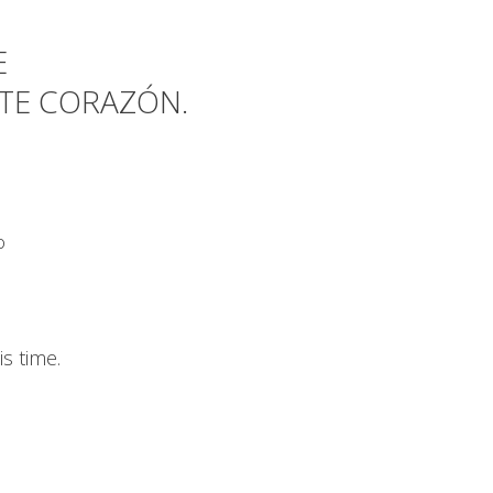
E
NTE CORAZÓN.
o
s time.