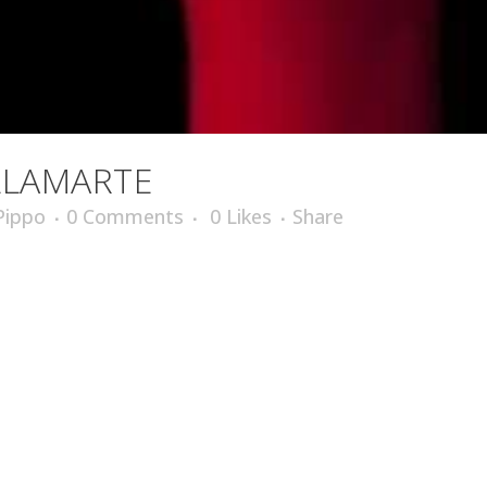
LLAMARTE
Pippo
0 Comments
0
Likes
Share