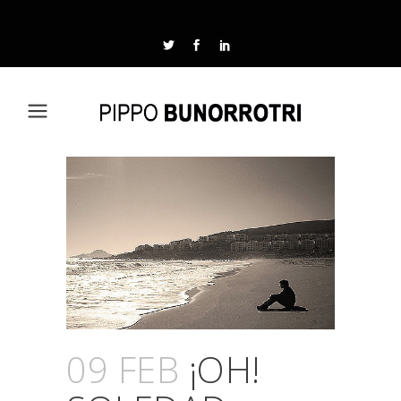
09 FEB
¡OH!