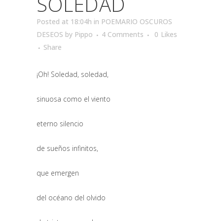
SOLEDAD
Posted at 18:04h
in
POEMARIO OSCUROS
DESEOS
by
Pippo
4 Comments
0
Likes
Share
¡Oh! Soledad, soledad,
sinuosa como el viento
eterno silencio
de sueños infinitos,
que emergen
del océano del olvido