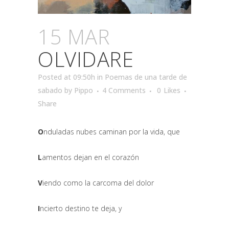
15 MAR
OLVIDARE
Posted at 09:50h
in
Poemas de una tarde de
sabado
by
Pippo
4 Comments
0
Likes
Share
O
nduladas nubes caminan por la vida, que
L
amentos dejan en el corazón
V
iendo como la carcoma del dolor
I
ncierto destino te deja, y