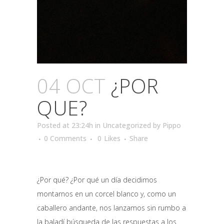
04 OCT
¿POR
QUE?
Posted at 23:24h
in
Uncategorized
by
Pippo
0 Comments
0
Likes
Share
¿Por qué? ¿Por qué un día decidimos
montarnos en un corcel blanco y, como un
caballero andante, nos lanzamos sin rumbo a
la baladí búsqueda de las respuestas a los