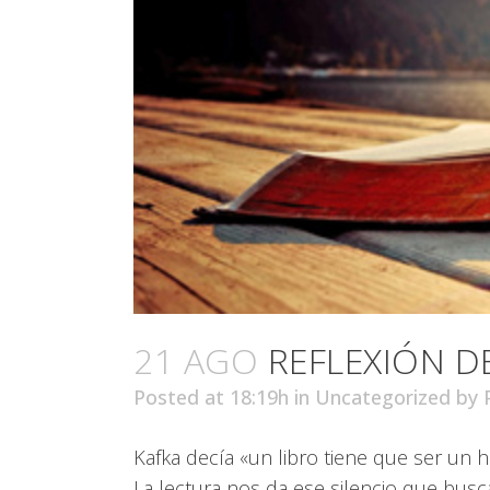
21 AGO
REFLEXIÓN D
Posted at 18:19h
in
Uncategorized
by
Kafka decía «un libro tiene que ser un 
La lectura nos da ese silencio que bus