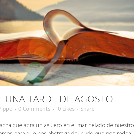
E UNA TARDE DE AGOSTO
Pippo
0 Comments
0
Likes
Share
hacha que abra un agujero en el mar helado de nuestro i
camos para que nos abstraiga del ruido que nos rodea. 