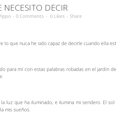
 NECESITO DECIR
Pippo
0 Comments
0
Likes
Share
e lo que nuca he sido capaz de decirle cuando ella est
ido para mí con estas palabras robadas en el jardín de
r.
a luz que ha iluminado, e ilumina mi sendero. El sol 
ela mis sueños.