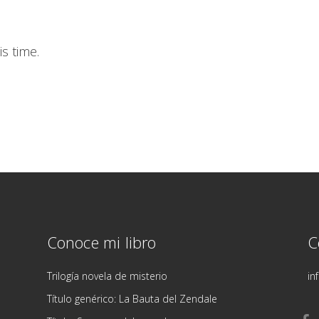
s time.
Conoce mi libro
C
Trilogía novela de misterio
in
Título genérico: La Bauta del Zendale