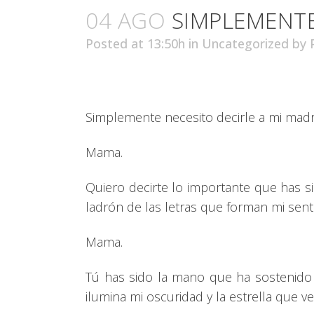
04 AGO
SIMPLEMENTE
Posted at 13:50h
in
Uncategorized
by
Simplemente necesito decirle a mi madr
Mama.
Quiero decirte lo importante que has s
ladrón de las letras que forman mi senti
Mama.
Tú has sido la mano que ha sostenido l
ilumina mi oscuridad y la estrella que v