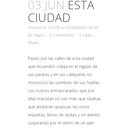
03 JUN
ESTA
CIUDAD
Posted at 10:37h
in
POEMARIO 20 20
by
Pippo
0 Comments
3
Likes
Share
Paseo por las calles de esta ciudad
que recuerdos cobija en el regazo de
sus piedras y en sus callejuelas no
reconozco las sombras de sus huellas.
Los rostros enmascarados que por
ellas transitan no son más que siluetas
que arrastran quejosas las voces
inquietas, llenas de dudas y sin aliento,
suspirando por el viento de un ayer