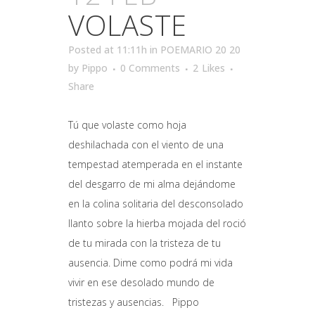
VOLASTE
Posted at 11:11h
in
POEMARIO 20 20
by
Pippo
0 Comments
2
Likes
Share
Tú que volaste como hoja
deshilachada con el viento de una
tempestad atemperada en el instante
del desgarro de mi alma dejándome
en la colina solitaria del desconsolado
llanto sobre la hierba mojada del roció
de tu mirada con la tristeza de tu
ausencia. Dime como podrá mi vida
vivir en ese desolado mundo de
tristezas y ausencias. Pippo