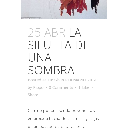
25 ABR
LA
SILUETA DE
UNA
SOMBRA
Posted at 10:27h
in
POEMARIO 20 20
by
Pippo
0 Comments
1
Like
Share
Camino por una senda polvorienta y
enturbiada hecha de cicatrices y llagas
de un pasado de batallas en la