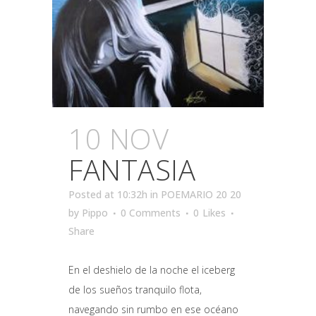
10 NOV
FANTASIA
Posted at 10:32h
in
POEMARIO 20 20
by
Pippo
0 Comments
0
Likes
Share
En el deshielo de la noche el iceberg
de los sueños tranquilo flota,
navegando sin rumbo en ese océano