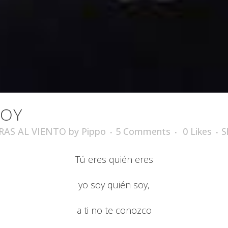
SOY
RAS AL VIENTO
by
Pippo
5 Comments
0
Likes
S
Tú eres quién eres
yo soy quién soy,
a ti no te conozco