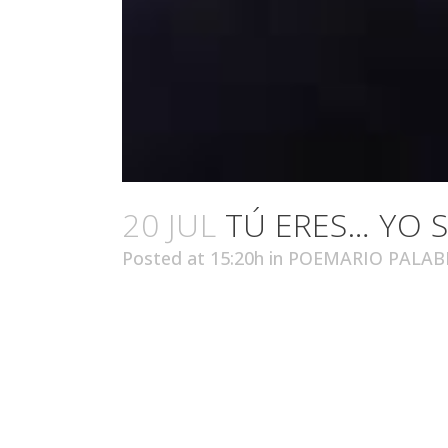
20 JUL
TÚ ERES… YO 
Posted at 15:20h
in
POEMARIO PALAB