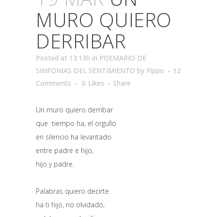
MURO QUIERO
DERRIBAR
Posted at 13:13h
in
POEMARIO DE
SINFONIAS DEL SENTIMIENTO
by
Pippo
12
Comments
0
Likes
Share
Un muro quiero derribar
que tiempo ha, el orgullo
en silencio ha levantado
entre padre e hijo,
hijo y padre.
Palabras quiero decirte
ha ti hijo, no olvidado,