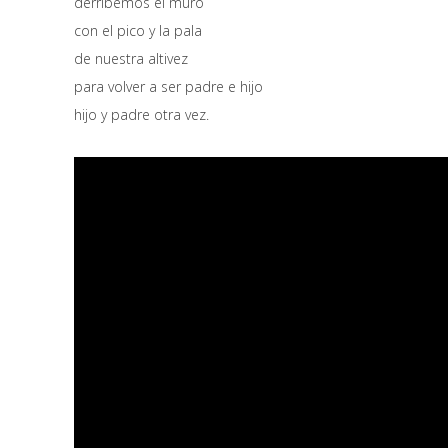
derribemos el muro
con el pico y la pala
de nuestra altivez
para volver a ser padre e hijo
hijo y padre otra vez.