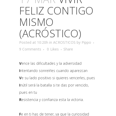
FELIZ CONTIGO
MISMO
(ACRÓSTICO)
Posted at 10:20h
in
ACROSTICOS
by
Pippo
9 Comments
0
Likes
Share
V
ence las dificultades y la adversidad
I
ntentando sonreírles cuando aparezcan
V
e su lado positivo si quieres vencerles, pues
I
nútil será la batalla si te das por vencido,
pues en tu
R
esistencia y confianza esta la victoria.
F
e en ti has de tener, ya que la curiosidad