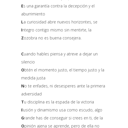
E
s una garantía contra la decepción y el
aburrimiento
L
a curiosidad abre nuevos horizontes, se
I
ntegro contigo mismo sin mentirte, la
Z
ozobra no es buena consejera.
C
uando hables piensa y atreve a dejar un
silencio
O
btén el momento justo, el tiempo justo y la
medida justa
N
o te enfades, ni desesperes ante la primera
adversidad
T
u disciplina es la espada de la victoria
I
lusión y dinamismo usa como escudo, algo
G
rande has de conseguir si crees en ti, de la
O
pinión ajena se aprende, pero de ella no