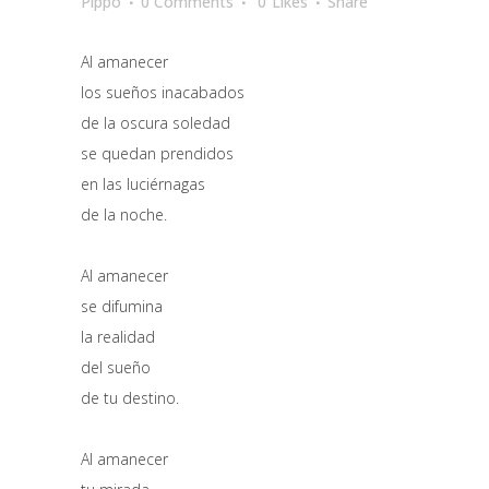
Pippo
0 Comments
0
Likes
Share
Al amanecer
los sueños inacabados
de la oscura soledad
se quedan prendidos
en las luciérnagas
de la noche.
Al amanecer
se difumina
la realidad
del sueño
de tu destino.
Al amanecer