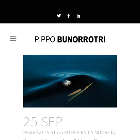
25 SEP
Posted at 19:51h
in
POESIA EN LA NOCHE
by