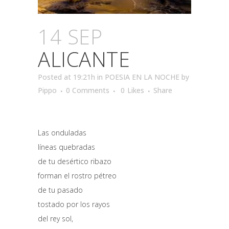
14 SEP
ALICANTE
Posted at 19:21h
in
POESIA EN LA NOCHE
by
Pippo
0 Comments
0
Likes
Share
Las onduladas
líneas quebradas
de tu desértico ribazo
forman el rostro pétreo
de tu pasado
tostado por los rayos
del rey sol,