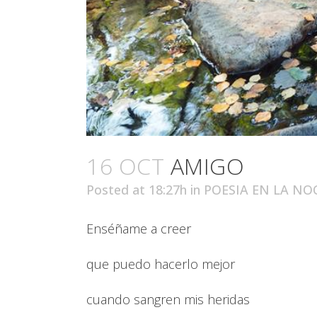
16 OCT
AMIGO
Posted at 18:27h
in
POESIA EN LA NO
Enséñame a creer
que puedo hacerlo mejor
cuando sangren mis heridas