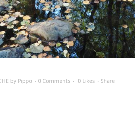
CHE
by
Pippo
0 Comments
0
Likes
Share