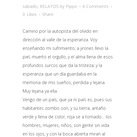
sabado
,
RELATOS
by
Pippo
6 Comments
0
Likes
Share
Camino por la autopista del olvido en
dirección al valle de la esperanza. Voy
enseñando mi sufrimiento; a jirones llevo la
piel, muerto el orgullo, y el alma llena de esos
profundos surcos que da la tristeza; y la
esperanza que un día guardaba en la
memoria de mis sueños, perdida y lejana.
Muy lejana ya ella.
Vengo de un país, que ya ni país es, pues sus
habitantes zombis son, y su tierra, antaño
verde y llena de color, roja se a tornado… los
hombres, mujeres, niños, son gente sin vida
en los ojos, y con la boca abierta miran al