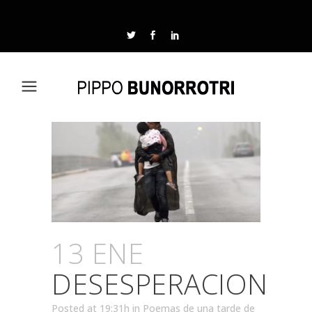
13 ENE
DESESPERACION
Posted at 19:31h
in
Poemas de una tarde de