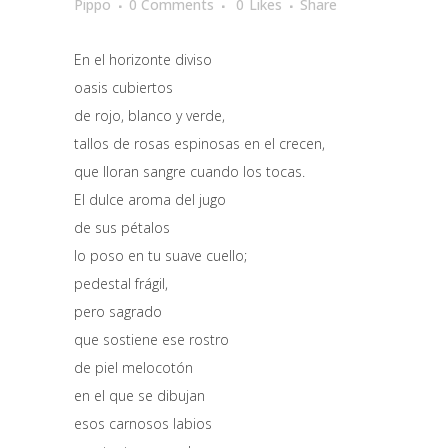
Pippo
0 Comments
0
Likes
Share
En el horizonte diviso
oasis cubiertos
de rojo, blanco y verde,
tallos de rosas espinosas en el crecen,
que lloran sangre cuando los tocas.
El dulce aroma del jugo
de sus pétalos
lo poso en tu suave cuello;
pedestal frágil,
pero sagrado
que sostiene ese rostro
de piel melocotón
en el que se dibujan
esos carnosos labios