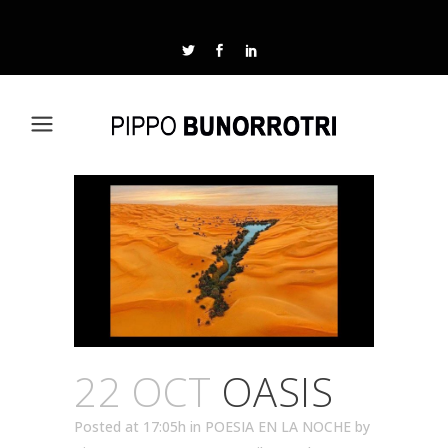
22 OCT
OASIS
Posted at 17:05h
in
POESIA EN LA NOCHE
by