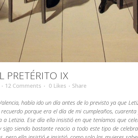
 PRETÉRITO IX
12 Comments
0
Likes
Share
lencia, había ido un día antes de lo previsto ya que Le
 recuerdo porque era el día de mi cumpleaños, cuarenta y
a Letizia. Ese día ella insistió en que teníamos que cele
 sigo siendo bastante reacio a todo este tipo de celeb
, pero ella insistió e insistió, como solo las mujeres sab