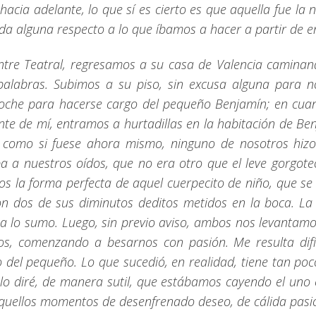
hacia adelante, lo que sí es cierto es que aquella fue la
da alguna respecto a lo que íbamos a hacer a partir de e
ntre Teatral, regresamos a su casa de Valencia caminan
 palabras. Subimos a su piso, sin excusa alguna para n
oche para hacerse cargo del pequeño Benjamín; en cuant
nte de mí, entramos a hurtadillas en la habitación de Be
, como si fuese ahora mismo, ninguno de nosotros hizo
a a nuestros oídos, que no era otro que el leve gorgot
os la forma perfecta de aquel cuerpecito de niño, que 
con dos de sus diminutos deditos metidos en la boca. L
lo sumo. Luego, sin previo aviso, ambos nos levantamos
ios, comenzando a besarnos con pasión. Me resulta difí
 del pequeño. Lo que sucedió, en realidad, tiene tan poc
Solo diré, de manera sutil, que estábamos cayendo el uno 
quellos momentos de desenfrenado deseo, de cálida pasi