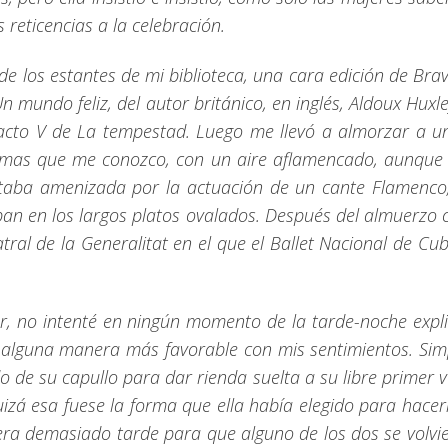
 reticencias a la celebración.
de los estantes de mi biblioteca, una cara edición de Br
 mundo feliz, del autor británico, en inglés, Aldoux Huxley.
cto V de La tempestad. Luego me llevó a almorzar a un 
mas que me conozco, con un aire aflamencado, aunque d
estaba amenizada por la actuación de un cante Flamenc
ban en los largos platos ovalados. Después del almuerzo
tral de la Generalitat en el que el Ballet Nacional de C
r, no intenté en ningún momento de la tarde-noche explic
alguna manera más favorable con mis sentimientos. Simp
o de su capullo para dar rienda suelta a su libre primer
quizá esa fuese la forma que ella había elegido para ha
a era demasiado tarde para que alguno de los dos se volvi