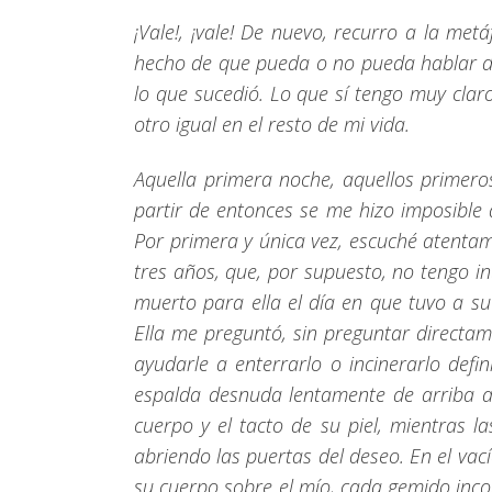
¡Vale!, ¡vale! De nuevo, recurro a la met
hecho de que pueda o no pueda hablar de 
lo que sucedió. Lo que sí tengo muy clar
otro igual en el resto de mi vida.
Aquella primera noche, aquellos primeros
partir de entonces se me hizo imposibl
Por primera y única vez, escuché atentam
tres años, que, por supuesto, no tengo i
muerto para ella el día en que tuvo a s
Ella me preguntó, sin preguntar directame
ayudarle a enterrarlo o incinerarlo defi
espalda desnuda lentamente de arriba ab
cuerpo y el tacto de su piel, mientras l
abriendo las puertas del deseo. En el vac
su cuerpo sobre el mío, cada gemido inco