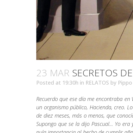
23 MAR
SECRETOS DEL
Posted at 19:30h
in
RELATOS
by
Pippo
Recuerdo que ese día me encontraba en Va
un organismo público, Hacienda, creo. Lo
de diez meses, más o menos, que conocía 
Supongo que se la dijo Pascual… Yo era y
nula importancia al hecho de cumplir años