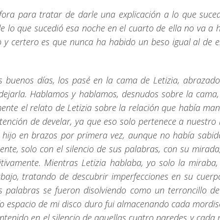
áfora para tratar de darle una explicación a lo que suce
lo que sucedió esa noche en el cuarto de ella no va a 
o y certero es que nunca ha habido un beso igual al de
 buenos días, los pasé en la cama de Letizia, abrazado
e dejarla. Hablamos y hablamos, desnudos sobre la cama
ente el relato de Letizia sobre la relación que había man
ntención de develar, ya que eso solo pertenece a nuest
u hijo en brazos por primera vez, aunque no había sab
nte, solo con el silencio de sus palabras, con su mirada
nitivamente. Mientras Letizia hablaba, yo solo la mirab
ajo, tratando de descubrir imperfecciones en su cuerp
as palabras se fueron disolviendo como un terroncillo de
ío espacio de mi disco duro fui almacenando cada mordisc
ntenido en el silencio de aquellas cuatro paredes y cada