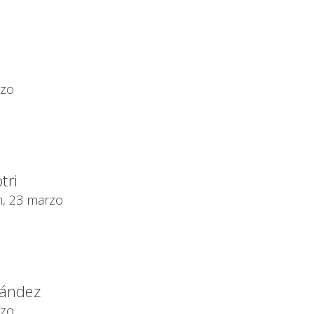
rzo
tri
h, 23 marzo
nández
rzo