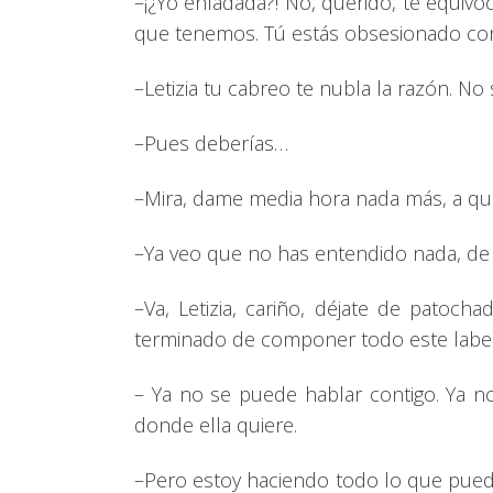
–¡¿Yo enfadada?! No, querido, te equiv
que tenemos. Tú estás obsesionado con
–Letizia tu cabreo te nubla la razón. N
–Pues deberías…
–Mira, dame media hora nada más, a que
–Ya veo que no has entendido nada, de 
–Va, Letizia, cariño, déjate de patoc
terminado de componer todo este laber
– Ya no se puede hablar contigo. Ya n
donde ella quiere.
–Pero estoy haciendo todo lo que pued