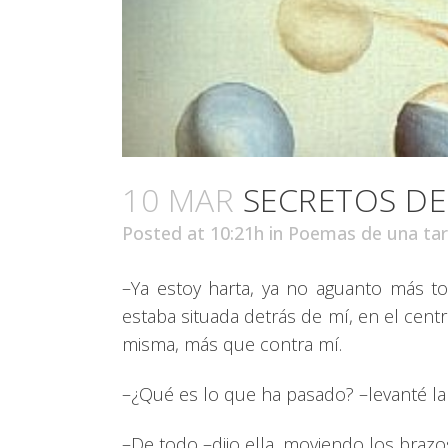
10 MAR
SECRETOS DEL
Posted at 10:21h
in
Poemas de una ta
–Ya estoy harta, ya no aguanto más t
estaba situada detrás de mí, en el centr
misma, más que contra mí.
–¿Qué es lo que ha pasado? –levanté la v
–De todo –dijo ella, moviendo los brazo