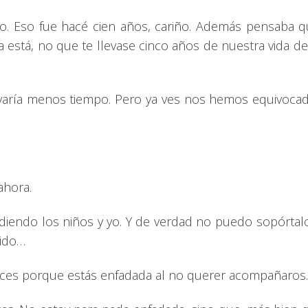
rto. Eso fue hacé cien años, cariño. Además pensaba q
a está, no que te llevase cinco años de nuestra vida d
evaría menos tiempo. Pero ya ves nos hemos equivocad
ahora.
rdiendo los niños y yo. Y de verdad no puedo sopórta
rido…
 dices porque estás enfadada al no querer acompañaro