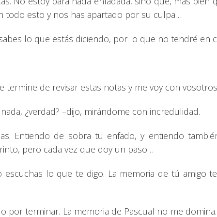
ocas. No estoy para nada enfadada, sino que, más bien 
 todo esto y nos has apartado por su culpa…
o sabes lo que estás diciendo, por lo que no tendré en 
 termine de revisar estas notas y me voy con vosotros
nada, ¿verdad? –dijo, mirándome con incredulidad.
hadas. Entiendo de sobra tu enfado, y entiendo tam
into, pero cada vez que doy un paso…
o escuchas lo que te digo. La memoria de tú amigo t
o por terminar. La memoria de Pascual no me domina