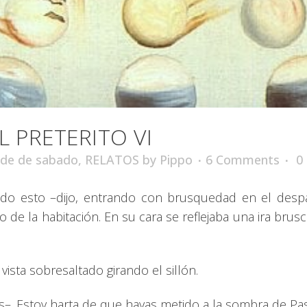
 PRETERITO VI
rde de sabado
,
RELATOS
by
Pippo
6 Comments
0
odo esto –dijo, entrando con brusquedad en el desp
o de la habitación. En su cara se reflejaba una ira brusc
ista sobresaltado girando el sillón.
s–. Estoy harta de que hayas metido a la sombra de Pas