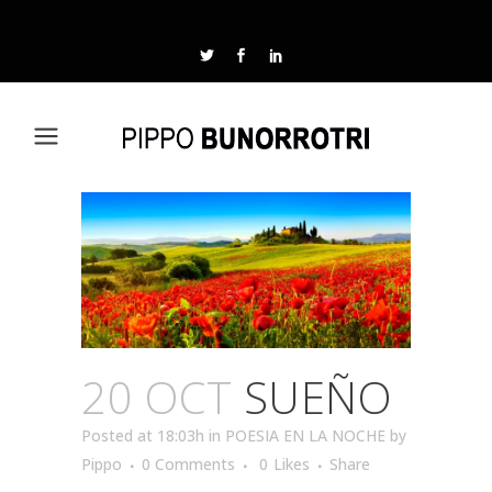
20 OCT
SUEÑO
Posted at 18:03h
in
POESIA EN LA NOCHE
by
Pippo
0 Comments
0
Likes
Share