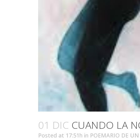
01 DIC
CUANDO LA NO
Posted at 17:51h
in
POEMARIO DE UN