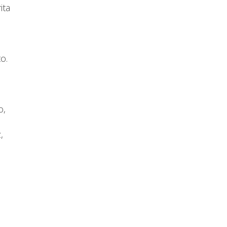
ita
o.
o,
,