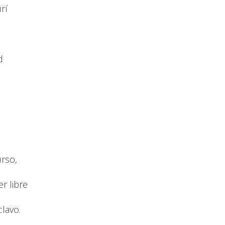
urí
d
rso,
r libre
lavo.