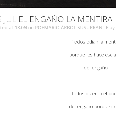
5 JUL
EL ENGAÑO LA MENTIRA
ted at 18:06h
in
POEMARIO ÁRBOL SUSURRANTE
by
Todos odian la menti
porque les hace escl
del engaño.
Todos quieren el po
del engaño porque c