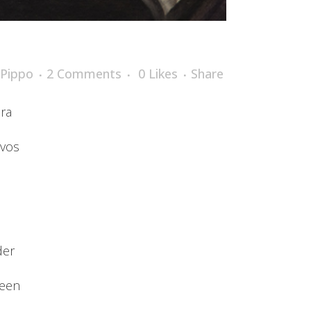
Pippo
2 Comments
0
Likes
Share
ra
avos
der
reen