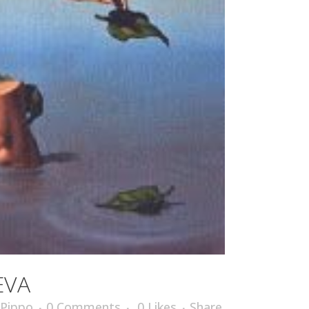
EVA
Pippo
0 Comments
0
Likes
Share