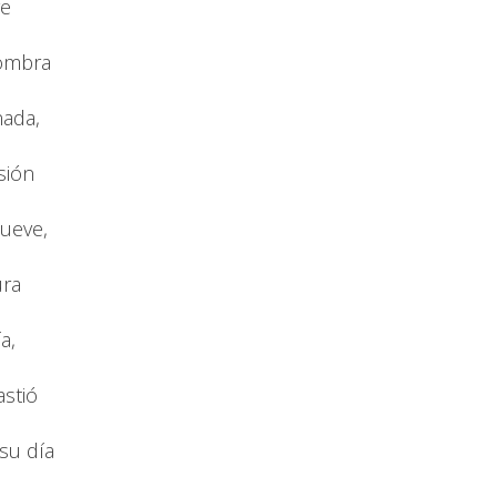
ve
sombra
nada,
sión
ueve,
ura
a,
stió
 su día