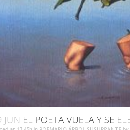
9 JUN
EL POETA VUELA Y SE EL
ted at 17:45h
in
POEMARIO ÁRBOL SUSURRANTE
by