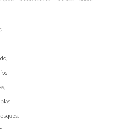
s
do,
íos,
as,
olas,
bosques,