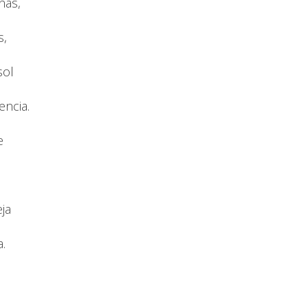
ñas,
s,
sol
encia.
e
o
eja
.