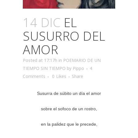
14 DIC
EL
SUSURRO DEL
AMOR
Posted at 17:17h
in
POEMARIO DE UN
TIEMPO SIN TIEMPO
by
Pippo
4
Comments
0
Likes
Share
Susurra de súbito un día el amor
sobre el sofoco de un rostro,
en la palidez que le precede,