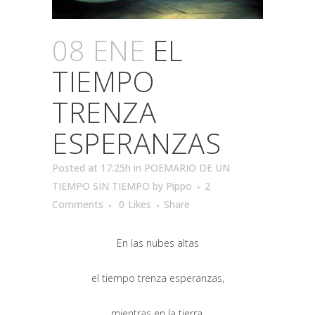
08 ENE
EL
TIEMPO
TRENZA
ESPERANZAS
Posted at 17:25h
in
POEMARIO DE UN
TIEMPO SIN TIEMPO
by
Pippo
2
Comments
0
Likes
Share
En las nubes altas
el tiempo trenza esperanzas,
mientras en la tierra,