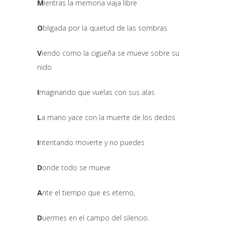
M
ientras la memoria viaja libre
O
bligada por la quietud de las sombras
V
iendo como la cigüeña se mueve sobre su
nido
I
maginando que vuelas con sus alas
L
a mano yace con la muerte de los dedos
I
ntentando moverte y no puedes
D
onde todo se mueve
A
nte el tiempo que es eterno,
D
uermes en el campo del silencio.