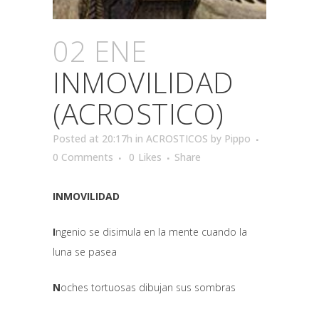
02 ENE
INMOVILIDAD
(ACROSTICO)
Posted at 20:17h
in
ACROSTICOS
by
Pippo
0 Comments
0
Likes
Share
INMOVILIDAD
I
ngenio se disimula en la mente cuando la
luna se pasea
N
oches tortuosas dibujan sus sombras