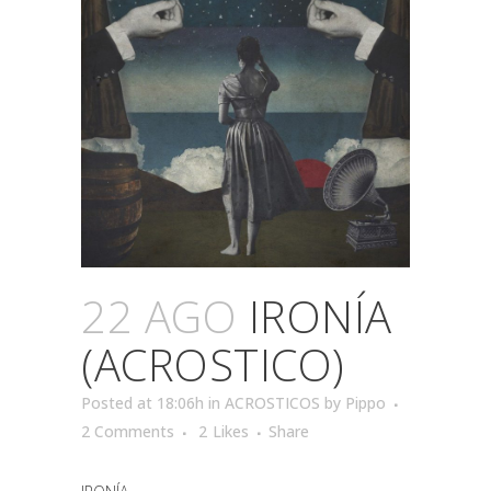
22 AGO
IRONÍA
(ACROSTICO)
Posted at 18:06h
in
ACROSTICOS
by
Pippo
2 Comments
2
Likes
Share