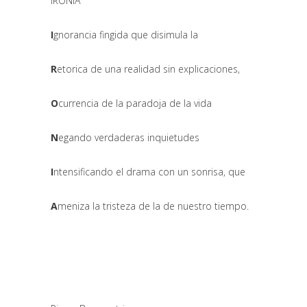
IRONÍA
I
gnorancia fingida que disimula la
R
etorica de una realidad sin explicaciones,
O
currencia de la paradoja de la vida
N
egando verdaderas inquietudes
I
ntensificando el drama con un sonrisa, que
A
meniza la tristeza de la de nuestro tiempo.